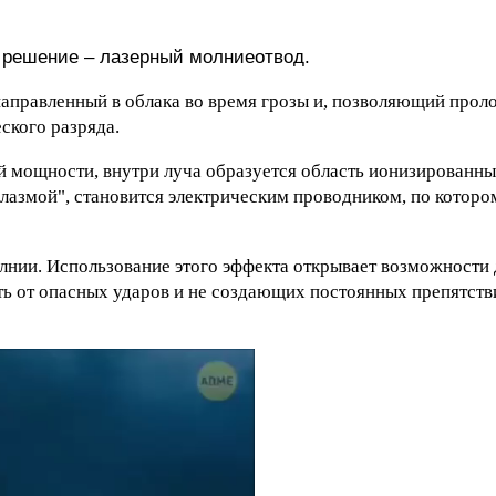
 решение – лазерный молниеотвод.
направленный в облака во время грозы и, позволяющий прол
ского разряда.
й мощности, внутри луча образуется область ионизированны
лазмой", становится электрическим проводником, по котор
лнии. Использование этого эффекта открывает возможности 
 от опасных ударов и не создающих постоянных препятстви