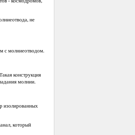
тов - космодромов,
олниеотвода, не
м с молниеотводом.
Такая конструкция
падания молнии.
ор изолированных
анал, который