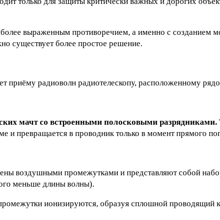
ходит только для защиты критически важных и дорогих объек
более выраженным противоречием, а именно с созданием м
но существует более простое решение.
ет приёму радиоволн радиотелескопу, расположенному рядо
ских мачт со встроенными полосковыми разрядниками.
ме и превращается в проводник только в момент прямого по
лены воздушными промежутками и представляют собой наб
ного меньше длины волны).
 промежутки ионизируются, образуя сплошной проводящий к