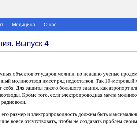
нт
Медицина
О нас
ия. Выпуск 4
чных объектов от ударов молнии, но недавно ученые проде
нный молниеотвод имеет ряд недостатков. Так 10-метровый
 себя. Для защиты такого большого здания, как аэропорт ил
еотводы. Кроме того, если электропроводная мачта молниео
 радиоволн.
 его размер и электропроводность должны быть максимальн
ше вовсе отсутствовать, чтобы не создавать проблем своим