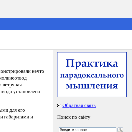
монстрировали нечто
 молниеотвод
и ветряная
твода установлена
Обратная связь
ыми для его
и габаритами и
Поиск по сайту