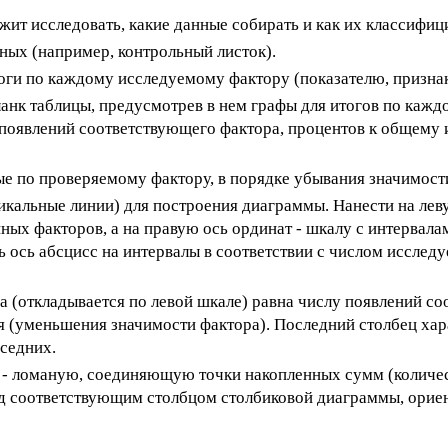
ит исследовать, какие данные собирать и как их классифиц
ных (например, контрольный листок).
оги по каждому исследуемому фактору (показателю, признак
анк таблицы, предусмотрев в нем графы для итогов по каж
 появлений соответствующего фактора, процентов к общему 
ые по проверяемому фактору, в порядке убывания значимост
икальные линии) для построения диаграммы. Нанести на лев
ых факторов, а на правую ось ординат - шкалу с интервалам
ось абсцисс на интервалы в соответствии с числом исслед
а (откладывается по левой шкале) равна числу появлений с
я (уменьшения значимости фактора). Последний столбец хар
оседних.
 - ломаную, соединяющую точки накопленных сумм (количе
ад соответствующим столбцом столбиковой диаграммы, ориен