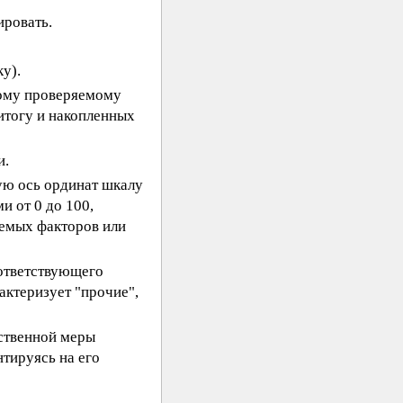
ировать.
у).
дому проверяемому
итогу и накопленных
и.
ую ось ординат шкалу
и от 0 до 100,
уемых факторов или
оответствующего
актеризует "прочие",
ственной меры
тируясь на его