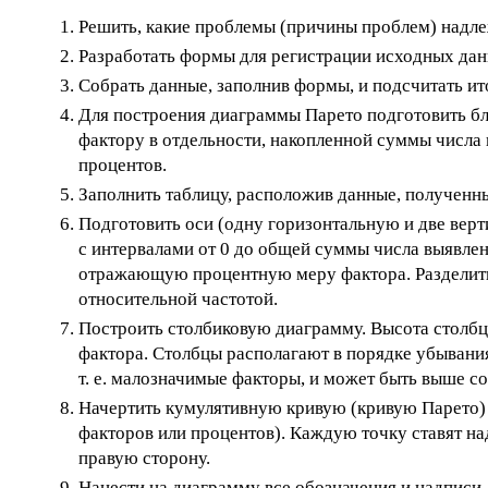
Решить, какие проблемы (причины проблем) надлеж
Разработать формы для регистрации исходных дан
Собрать данные, заполнив формы, и подсчитать ит
Для построения диаграммы Парето подготовить бл
фактору в отдельности, накопленной суммы числа
процентов.
Заполнить таблицу, расположив данные, полученн
Подготовить оси (одну горизонтальную и две верт
с интервалами от 0 до общей суммы числа выявленн
отражающую процентную меру фактора. Разделить 
относительной частотой.
Построить столбиковую диаграмму. Высота столбц
фактора. Столбцы располагают в порядке убывани
т. е. малозначимые факторы, и может быть выше с
Начертить кумулятивную кривую (кривую Парето)
факторов или процентов). Каждую точку ставят н
правую сторону.
Нанести на диаграмму все обозначения и надписи.