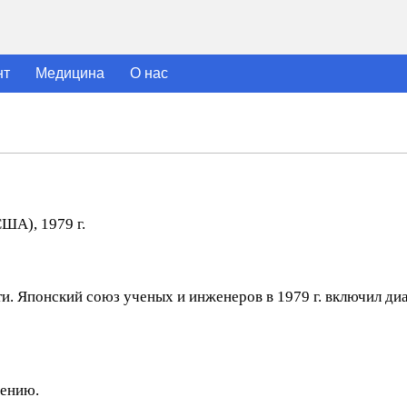
нт
Медицина
О нас
США), 1979 г.
и. Японский союз ученых и инженеров в 1979 г. включил ди
шению.