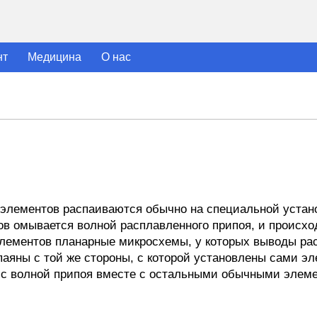
нт
Медицина
О нас
элементов распаиваются обычно на специальной устано
в омывается волной расплавленного припоя, и происхо
 элементов планарные микросхемы, у которых выводы р
яны с той же стороны, с которой установлены сами эле
х с волной припоя вместе с остальными обычными элем