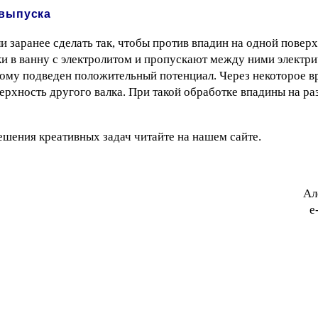
 выпуска
и заранее сделать так, чтобы против впадин на одной повер
и в ванну с электролитом и пропускают между ними электри
орому подведен положительный потенциал. Через некоторое в
ерхность другого валка. При такой обработке впадины на ра
шения креативных задач читайте на нашем сайте.
Ал
e