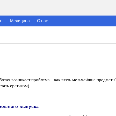
нт
Медицина
О нас
ботах возникает проблема – как взять мельчайшие предмет
стать еретиком).
прошлого выпуска