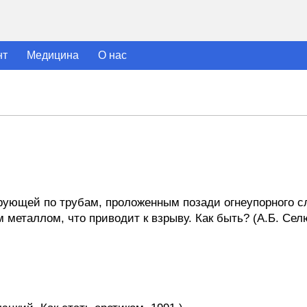
нт
Медицина
О нас
рующей по трубам, проложенным позади огнеупорного сл
 металлом, что приводит к взрыву. Как быть? (А.Б. Сел