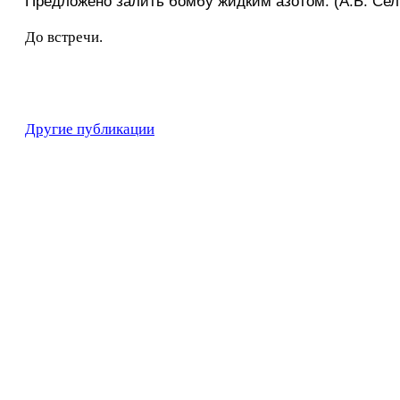
Предложено залить бомбу жидким азотом. (А.Б. Селю
До встречи.
Другие публикации