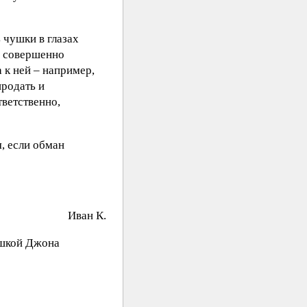
 чушки в глазах
 и совершенно
 к ней – например,
продать и
тветственно,
, если обман
Иван К.
ушкой Джона