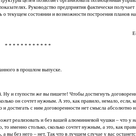
структуры целей позволяет организовать полноценный управ
показателях. Руководство предприятия фактически получает 
ь о текущем состоянии и возможности построения планов на
E
* * * * * * * * * * * *
санного в прошлом выпуске.
 Ну и глупости же вы пишете! Чтобы достигнуть договорен
колько он сочтет нужным. А это, как правило, немало, если, 
то и достигать с ним договоренности нет смысла абсолютно н
может реализовать и без вашей алюминиевой чушки – что у н
 то именно столько, сколько сочтет нужным, а это, как прави
 а вы без него – нет. Так что в лучшем случае у вас останет