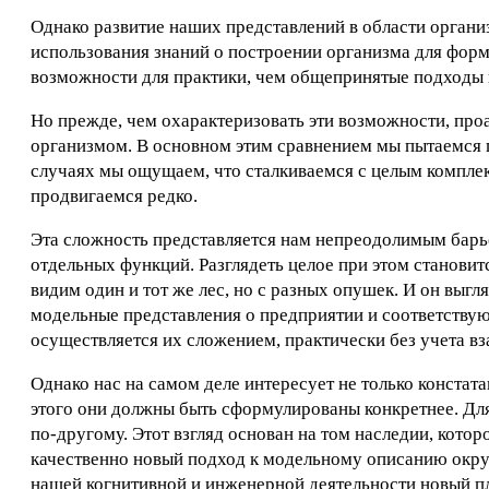
Однако развитие наших представлений в области органи
использования знаний о построении организма для фо
возможности для практики, чем общепринятые подходы 
Но прежде, чем охарактеризовать эти возможности, проа
организмом. В основном этим сравнением мы пытаемся 
случаях мы ощущаем, что сталкиваемся с целым компле
продвигаемся редко.
Эта сложность представляется нам непреодолимым барье
отдельных функций. Разглядеть целое при этом становит
видим один и тот же лес, но с разных опушек. И он выгл
модельные представления о предприятии и соответству
осуществляется их сложением, практически без учета в
Однако нас на самом деле интересует не только констат
этого они должны быть сформулированы конкретнее. Дл
по-другому. Этот взгляд основан на том наследии, кото
качественно новый подход к модельному описанию окруж
нашей когнитивной и инженерной деятельности новый пл