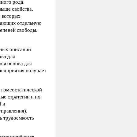
ного рода.
выше свойства.
з которых
ивающих отдельную
тепеней свободы.
ьных описаний
ова для
тся основа для
редприятия получает
с гомеостатической
ые стратегии и их
й и
управления).
ь трудоемкость