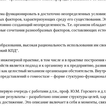
изма функционировать в достаточно неопределенных условия
ных факторов, характеризующих среду его существования. Э
стоянно создающий неопределенность. Т.е. организм обладае
нные сочетания разнообразных факторов, составляющих ест
 образования, высокая рациональность использования им сво
окий КПД".
инженерной практике, в том числе и в практике построения 
ойств является подход и к организму и к предприятию, разв
 как целостный механизм организации обстоятельств. Внут
 представлений о гомеостазе – форме стуктурно-функциона
рвую очередь с работами д.т.н., проф. Ю.М. Горского и д.т.
ие результаты – разработано описание структуры целей, х
 достижение. Это описание включает в себя и моменты, свя