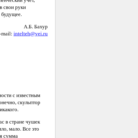
ленческий учет,
в свои руки
 будущее.
А.Б. Бахур
-mail:
intelteh@vei.ru
ности с известным
конечно, скульптор
икакого.
ас в стране чушек
ло, мало. Все это
ся сумма