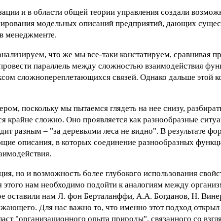
зации и в области общей теории управления создали возмож
рмирования модельных описаний предприятий, дающих суще
в менеджменте.
нализируем, что же мы все-таки констатируем, сравнивая п
провести параллель между сложностью взаимодействия фун
ксом сложнопереплетающихся связей. Однако дальше этой к
ром, поскольку мы пытаемся глядеть на нее снизу, разбират
ся крайне сложно. Оно проявляется как разнообразные ситу
ядит разным – "за деревьями леса не видно". В результате ф
ющие описания, в которых соединение разнообразных функци
заимодействия.
ация, но и возможность более глубокого использования свойс
я этого нам необходимо подойти к аналогиям между органи
рое оставили нам Л. фон Берталанффи, А.А. Богданов, Н. Вин
ающего. Для нас важно то, что именно этот подход открыл 
аст "организационного опыта природы", связанного со взгля