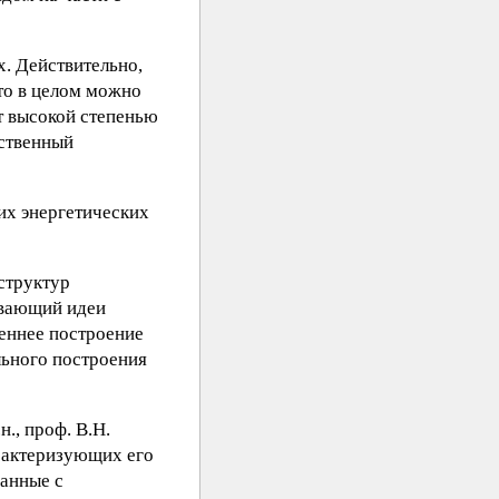
х. Действительно,
то в целом можно
т высокой степенью
ественный
их энергетических
структур
ивающий идеи
реннее построение
льного построения
н., проф. В.Н.
арактеризующих его
занные с