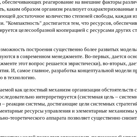
, обеспечивающих реагирование на внешние факторы различ
ь, каким образом организм реализует охарактеризованные 
меющей достаточное количество степеней свободы, каждая и
и. "Компактность" достигается тем, что ресурсов, обеспеч
ируется целесообразной кооперацией с ресурсами других с
.
возможность построения существенно более развитых модел
зуются в современном менеджменте. Во-первых, дается осн
менте этот вопрос решается эвристически), во-вторых, дае
ия. И, самое главное, разработка концептуальной модели п
 в технологию.
ваемой как целостный механизм организации обстоятельств 
оследовательно интерпретируется (системная цель – системн
и – реакции системы, достигающие цели системных стратеги
ементарные ресурсы управления и элементарные механизмы 
льно-теоретического аппарата позволяет существенно снизит