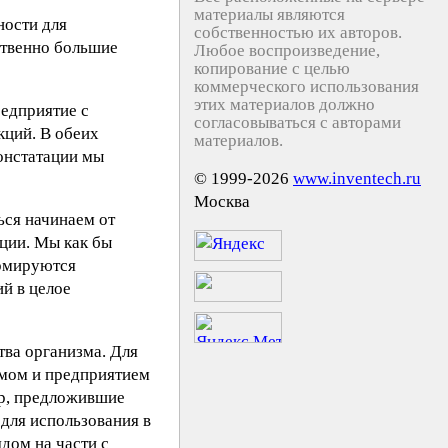
материалы являются
ности для
собственностью их авторов.
ственно большие
Любое воспроизведение,
копирование с целью
коммерческого использования
этих материалов должно
редприятие с
согласовываться с авторами
кций. В обеих
материалов.
онстатации мы
© 1999-2026
www.inventech.ru
Москва
ься начинаем от
ации. Мы как бы
ормируются
й в целое
тва организма. Для
змом и предприятием
ер, предложившие
для использования в
дом на части с