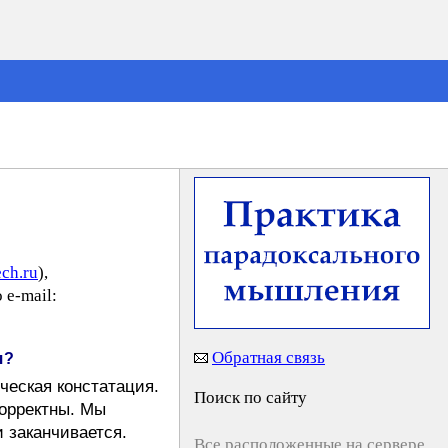
ch.ru
),
e-mail:
Обратная связь
я?
ческая констатация.
Поиск по сайту
корректны. Мы
и заканчивается.
Все расположенные на сервере