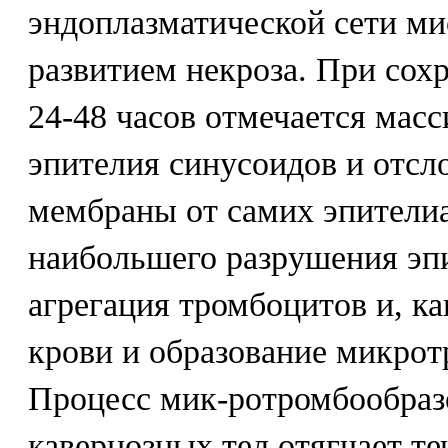
эндоплазматической сети м
развитием некроза. При сох
24-48 часов отмечается мас
эпителия синусоидов и отсл
мембраны от самих эпителиа
наибольшего разрушения эп
агрегация тромбоцитов и, ка
крови и образование микрот
Процесс мик-ротромбообраз
кавернозных тел отягчает т