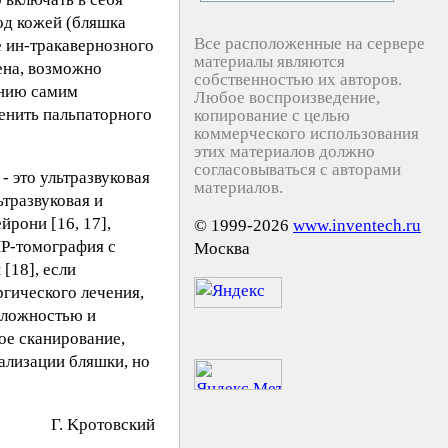
од кожей (бляшка
Все расположенные на сервере
е ин-тракавернозного
материалы являются
ена, возможно
собственностью их авторов.
анию самим
Любое воспроизведение,
менить пальпаторного
копирование с целью
коммерческого использования
этих материалов должно
согласовываться с авторами
 это ультразвуковая
материалов.
тразвуковая и
рони [16, 17],
© 1999-2026
www.inventech.ru
МР-томография с
Москва
[18], если
гического лечения,
 сложностью и
ое сканирование,
кализации бляшки, но
Г. Kpoтoвcкий