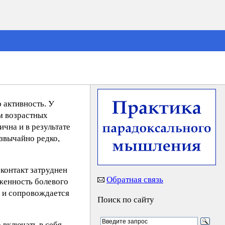
 активность. У
ем возрастных
чна и в результате
звычайно редко,
контакт затруднен
Обратная связь
женность болевого
х и сопровождается
Поиск по сайту
 включать в себя