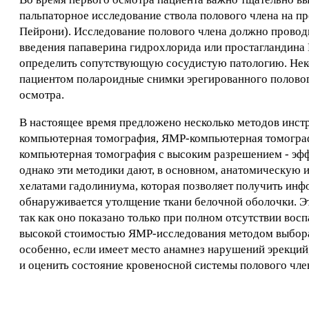
пальпаторное исследование ствола полового члена на п
Пейрони). Исследование полового члена должно проводи
введения папаверина гидрохлорида или простагландина 
определить сопутствующую сосудистую патологию. Нек
пациентом полароидные снимки эрегированного полового
осмотра.
В настоящее время предложено несколько методов инстр
компьютерная томография, ЯМР-компьютерная томографи
компьютерная томография с высоким разрешением - эфф
однако эти методики дают, в основном, анатомическую
хелатами гадолиниума, которая позволяет получить инф
обнаруживается утолщение ткани белочной оболочки. Э
так как оно показано только при полном отсутствии вос
высокой стоимостью ЯМР-исследования методом выбора 
особенно, если имеет место анамнез нарушений эрекций, 
и оценить состояние кровеносной системы полового чле