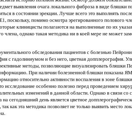
редмет выявления очага локального фиброза в виде бляшки п
ться в состоянии эрекции. Лучше всего это выполнять посл
Е1, поскольку, помимо осмотра эрегированного полового чл
оторые клиницисты полагаются на выполненные по их указ
 члена, однако такая методика ни в коей мере не может за
ументального обследования пациентов с болезнью Пейрони -
я с гадолиниумом и без него, цветная допплерография. Уль
ективные методы, позволяющие визуализировать бляшки Пей
 информацию. При наличии болезненной бляшки показана Я
ормацию относительно активности воспаления в зоне бляшки 
то исследование особенно полезно перед проведением хирур
палительных изменений в данной области. Однако в связи со
на сегодняшний день является цветное допплерографическ
так как эта методика позволяет не только выявить место ло
на.