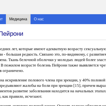
нт
Медицина
О нас
 Пейрони
редних лет, которые имеют адекватную возрасту сексуальную
 - большая редкость. Связано это, по-видимому, с развити
ена. Ткань белочной оболочки у молодых людей более эласти
 В пожилом возрасте болезнь Пейрони также выявляется чре
в ограничено.
на искривление полового члена при эрекции, у 40% половой 
предъявляют жалобы на боли при эрекции [15], причем выра
иентов развитие заболевания находится на начальных этапа
 как правило, исчезают.
яснить историю половой жизни. Осмотр должен обязательно