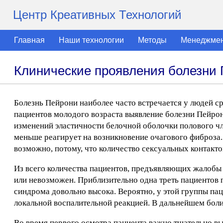
Центр Креативных Технологий
Главная
Наши технологии
Методы
Менеджме
Клинические проявления болезни
Болезнь Пейрони наиболее часто встречается у людей с
пациентов молодого возраста выявление болезни Пейрони
изменений эластичности белочной оболочки полового чл
меньше реагирует на возникновение очагового фиброза.
возможно, потому, что количество сексуальных контакто
Из всего количества пациентов, предъявляющих жалобы 
или невозможен. Приблизительно одна треть пациентов 
синдрома довольно высока. Вероятно, у этой группы пац
локальной воспалительной реакцией. В дальнейшем боли,
Во время первого осмотра пациента важно тщательно вы