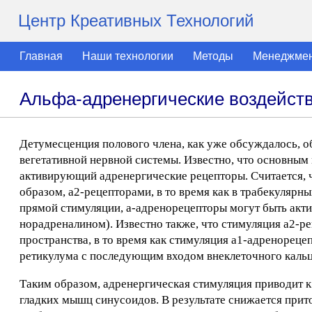
Центр Креативных Технологий
Главная
Наши технологии
Методы
Менеджме
Альфа-адренергические воздейст
Детумесценция полового члена, как уже обсуждалось, о
вегетативной нервной системы. Известно, что основным
активирующий адренергические рецепторы. Считается, 
образом, а2-рецепторами, в то время как в трабекуляр
прямой стимуляции, а-адренорецепторы могут быть ак
норадреналином). Известно также, что стимуляция a2-ре
пространства, в то время как стимуляция a1-адренорец
ретикулума с последующим входом внеклеточного кальц
Таким образом, адренергическая стимуляция приводит к
гладких мышц синусоидов. В результате снижается прит