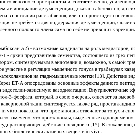
ого венозного пространства и, соответственно, усилению 
темы в инициации детумесценции доказана абсолютно, до си
ена в состоянии расслабления, или это происходит пассивн
яция не требуется для поддержания детумесценции, является
ленного полового члена сама по себе не приводит к эрекции
.
ромбоксан А2) - возможные кандидаты на роль медиаторов,
-1 - яркий представитель семейства, состоящего из трех пеп
ктором, синтезируемым в эндотелии и, возможно, в самой тр
ное участие в регуляции мышечного тонуса в трабекулах каве
 катехоламинов на гладкомышечные клетки [13]. Действие энд
 Через ЕТ-А опосредованы основные эффекты данного пептид
т за эндотелин-зависимую вазодилатацию. Внутриклеточные э
ол-3-фосфата, который, в свою очередь, отвечает за высво
 кавернозной ткани синтезируется также ряд простагландин
n vitro показали, что простаноиды отвечают за тонус и сп
было замечено, что простаноиды, выделенные одновременно 
судорасширяющее действие последнего [15]. К сожалению,
ных биологически активных веществ in vivo.