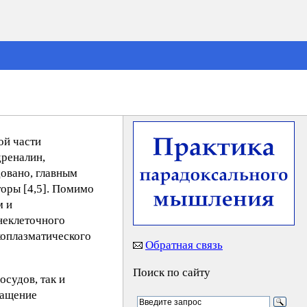
ой части
дреналин,
овано, главным
торы [4,5]. Помимо
м и
внеклеточного
коплазматического
Обратная связь
Поиск по сайту
судов, так и
ращение