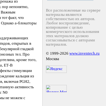
дренажа из
х пор непонятно,
Все расположенные на сервере
о. Важным
материалы являются
 тот факт, что
собственностью их авторов.
. Однако а-блокаторы
Любое воспроизведение,
копирование с целью
коммерческого использования
этих материалов должно
 поддерживающих
согласовываться с авторами
тидов, открытых в
материалов.
абекулярной гладкой
© 1999-2026
www.inventech.ru
рнозных тел. Про
Москва
отелина, кроме того,
а, ЕТ-В
ффекты стимуляции
бождение кальция из
ов, включая PGH2,
онтанную активность
с N0
 мы не можем с