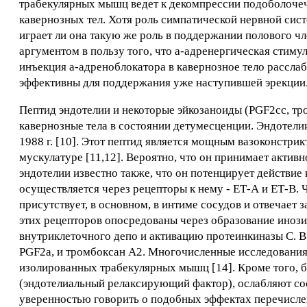
трабекулярных мышц ведет к декомпрессии подоболочечн
кавернозных тел. Хотя роль симпатической нервной сис
играет ли она такую же роль в поддержании полового чл
аргументом в пользу того, что а-адренергическая стимул
инъекция a-адреноблокатора в кавернозное тело расслаб
эффективны для поддержания уже наступившей эрекции
Пептид эндотелии и некоторые эйкозаноиды (PGF2cc, т
кавернозные тела в состоянии детумесценции. Эндотелии
1988 г. [10]. Этот пептид является мощным вазоконстри
мускулатуре [11,12]. Вероятно, что он принимает актив
эндотелии известно также, что он потенцирует действие
осуществляется через рецепторы к нему - ЕТ-А и ЕТ-В.
присутствует, в основном, в интиме сосудов и отвечае
этих рецепторов опосредованы через образование инозит
внутриклеточного депо и активацию протеинкиназы С. В
PGF2a, и тромбоксан А2. Многочисленные исследования i
изолированных трабекулярных мышц [14]. Кроме того, 
(эндотелиальный релаксирующий фактор), ослабляют со
уверенностью говорить о подобных эффектах перечислен