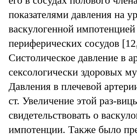
его в сосудах полового член
показателями давления на ур
васкулогенной импотенцией
периферических сосудов [12, 
Систолическое давление в а
сексологически здоровых м
Давления в плечевой артерии
ст. Увеличение этой раз-виц
свидетельствовать о васкул
импотенции. Также было пр