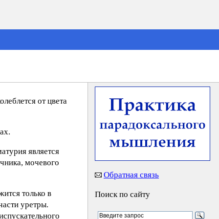
олеблется от цвета
ах.
матурия является
очника, мочевого
Обратная связь
жится только в
Поиск по сайту
части уретры.
еиспускательного