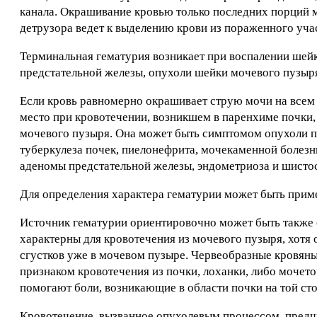
канала. Окрашивание кровью только последних порций мо
детрузора ведет к выделению крови из пораженного уча
Терминальная гематурия возникает при воспалении шейк
предстательной железы, опухоли шейки мочевого пузыр
Если кровь равномерно окрашивает струю мочи на всем е
место при кровотечении, возникшем в паренхиме почки,
мочевого пузыря. Она может быть симптомом опухоли по
туберкулеза почек, пиелонефрита, мочекаменной болезни
аденомы предстательной железы, эндометриоза и шистос
Для определения характера гематурии может быть приме
Источник гематурии ориентировочно может быть также 
характерны для кровотечения из мочевого пузыря, хотя
сгустков уже в мочевом пузыре. Червеобразные кровяны
признаком кровотечения из почки, лоханки, либо мочет
помогают боли, возникающие в области почки на той сто
Кровотечение, вызванное опухолевым процессом, предше