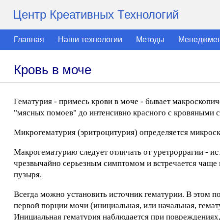
Центр Креативных Технологий
Главная
Наши технологии
Методы
Менеджме
Кровь в моче
Гематурия - примесь крови в моче - бывает макроскопич
"мясных помоев" до интенсивно красного с кровяными с
Микрогематурия (эритроцитурия) определяется микроск
Макрогематурию следует отличать от уретроррагии - ис
чрезвычайно серьезным симптомом и встречается чаще в
пузыря.
Всегда можно установить источник гематурии. В этом по
первой порции мочи (инициальная, или начальная, гемат
Инициальная гематурия наблюдается при повреждениях,