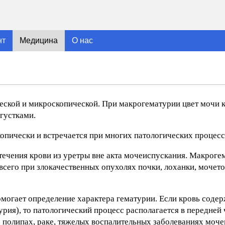
нт
Медицина
О нас
еской и микроскопической. При макрогематурии цвет мочи к
густками.
опически и встречается при многих патологических процесс
течения крови из уретры вне акта мочеиспускания. Макроге
сего при злокачественных опухолях почки, лоханки, мочет
могает определение характера гематурии. Если кровь содер
урия), то патологический процесс располагается в передней 
 полипах, раке, тяжелых воспалительных заболеваниях моч