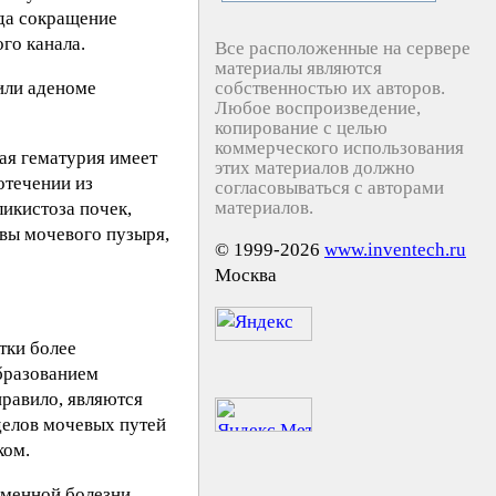
гда сокращение
го канала.
Все расположенные на сервере
материалы являются
или аденоме
собственностью их авторов.
Любое воспроизведение,
копирование с целью
коммерческого использования
ая гематурия имеет
этих материалов должно
отечении из
согласовываться с авторами
материалов.
икистоза почек,
звы мочевого пузыря,
© 1999-2026
www.inventech.ru
Москва
тки более
образованием
правило, являются
делов мочевых путей
ком.
аменной болезни