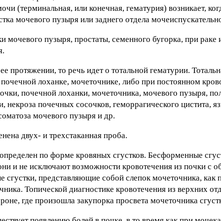
чи (терминальная, или конечная, гематурия) возникает, ко
стка мочевого пузыря или заднего отдела мочеиспускательно
и мочевого пузыря, простаты, семенного бугорка, при раке 
я.
е протяжении, то речь идет о тотальной гематурии. Тотальн
 почечной лоханке, мочеточнике, либо при постоянном кров
чки, почечной лоханки, мочеточника, мочевого пузыря, пол
, некроза почечных сосочков, геморрагического цистита, я
оматоза мочевого пузыря и др.
нена двух- и трехстаканная проба.
определен по форме кровяных сгустков. Бесформенные сгус
 они и не исключают возможности кровотечения из почки с 
е сгустки, представляющие собой слепок мочеточника, как 
очника. Топической диагностике кровотечения из верхних от
роне, где произошла закупорка просвета мочеточника сгуст
ствует появлению болей в почке, в то время как при мочек