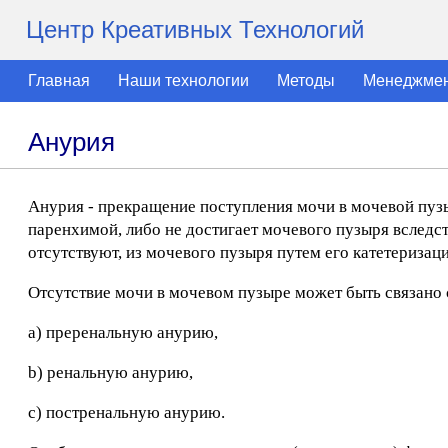
Центр Креативных Технологий
Главная
Наши технологии
Методы
Менеджме
Анурия
Анурия - прекращение поступления мочи в мочевой пузыр
паренхимой, либо не достигает мочевого пузыря вследс
отсутствуют, из мочевого пузыря путем его катетеризац
Отсутствие мочи в мочевом пузыре может быть связано 
a) преренальную анурию,
b) ренальную анурию,
c) постренальную анурию.