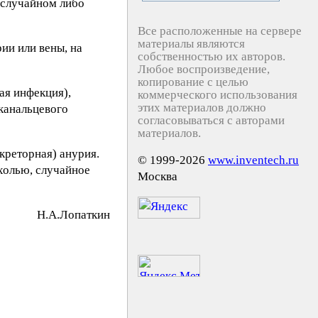
 случайном либо
Все расположенные на сервере
материалы являются
ии или вены, на
собственностью их авторов.
Любое воспроизведение,
копирование с целью
ая инфекция),
коммерческого использования
этих материалов должно
 канальцевого
согласовываться с авторами
материалов.
креторная) анурия.
© 1999-2026
www.inventech.ru
холью, случайное
Москва
H.А.Лoпaткин