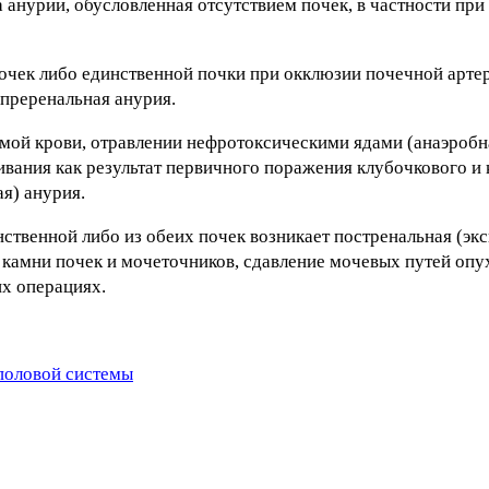
 анурии, обусловленная отсутствием почек, в частности при
чек либо единственной почки при окклюзии почечной артер
 преренальная анурия.
мой крови, отравлении нефротоксическими ядами (анаэробн
ивания как результат первичного поражения клубочкового и
я) анурия.
нственной либо из обеих почек возникает постренальная (экс
камни почек и мочеточников, сдавление мочевых путей опу
их операциях.
половой системы