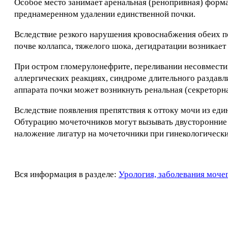
Особое место занимает аренальная (ренопривная) форма
преднамеренном удалении единственной почки.
Вследствие резкого нарушения кровоснабжения обеих по
почве коллапса, тяжелого шока, дегидратации возникает
При остром гломерулонефрите, переливании несовмести
аллергических реакциях, синдроме длительного раздавл
аппарата почки может возникнуть ренальная (секреторна
Вследствие появления препятствия к оттоку мочи из еди
Обтурацию мочеточников могут вызывать двусторонние 
наложение лигатур на мочеточники при гинекологическ
Вся информация в разделе:
Урология, заболевания моче