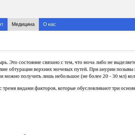
нт
Медицина
О нас
ь. Это состояние связано с тем, что моча либо не выделяе
твие обтурации верхних мочевых путей. При анурии позывы
ии можно получить лишь небольшое (не более 20 - 30 мл) ко
с тремя видами факторов, которые обусловливают три осно