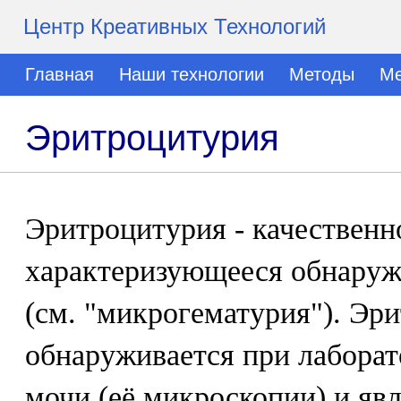
Центр Креативных Технологий
Главная
Наши технологии
Методы
Ме
Эритроцитурия
Эритроцитурия - качественн
характеризующееся обнаруж
(см. "микрогематурия"). Эр
обнаруживается при лабора
мочи (её микроскопии) и яв