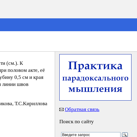
и (см.). К
и половом акте, её
бину 0,5 см и края
я линии швов
кoвa, Т.С.Kиpиллoвa
Обратная связь
Поиск по сайту