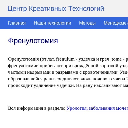
Центр Креативных Технологий
Главная
Наши технологии
Методы
Менеджме
Френулотомия
Френулотомия (от лат. frenulum - уздечка и греч. tome -
френулотомии прибегают при врождённой короткой узде
частыми надрывами и разрывами с кровотечениями. Узде
образовавшейся раны соединяют вдоль полового члена 2
происходит удлинение уздечки. На рану накладывают ма
Вся информация в разделе:
Урология, заболевания моче