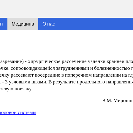
нт
Медицина
О нас
 разрезание) - хирургическое рассечение уздечки крайней плот
чке, сопровождающейся затруднениями и болезненностью пр
чку рассекают посередине в поперечном направлении на глу
 - 3 узловыми швами. В результате продольного направлени
зевую повязку.
В.М. Mиpoшни
половой системы