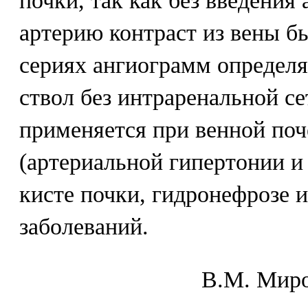
почки, так как без введения
артерию контраст из вены б
сериях ангиограмм определя
ствол без интраренальной с
применяется при венной поч
(артериальной гипертонии и
кисте почки, гидронефрозе и
заболеваний.
В.М. Mиpo