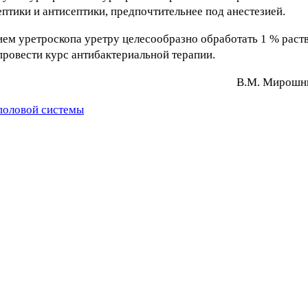
птики и антисептики, предпочтительнее под анестезией.
ием уретроскопа уретру целесообразно обработать 1 % рас
провести курс антибактериальной терапии.
В.М. Mиpoшни
половой системы