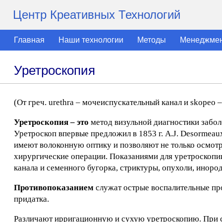
Центр Креативных Технологий
Главная
Наши технологии
Методы
Менеджме
Уретроскопия
(От греч. urethra – мочеиспускательный канал и skoрео –
Уретроскопия – это
метод визульной диагностики забол
Уретроскоп впервые предложил в 1853 г. A.J. Desorme
имеют волоконную оптику и позволяют не только осмотр
хирургические операции. Показаниями для уретроскопи
канала и семенного бугорка, стриктуры, опухоли, инород
Противопоказанием
служат острые воспалительные про
придатка.
Различают ирригационную и сухую уретроскопию. При с