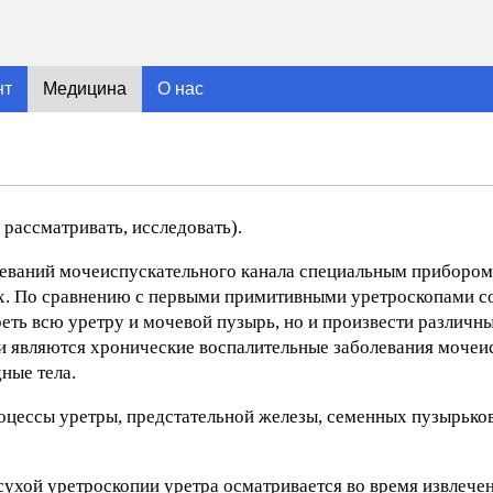
нт
Медицина
О нас
 рассматривать, исследовать).
еваний мочеиспускательного канала специальным прибором 
aux. По сравнению с первыми примитивными уретроскопами 
еть всю уретру и мочевой пузырь, но и произвести различн
и являются хронические воспалительные заболевания мочеи
ные тела.
цессы уретры, предстательной железы, семенных пузырьков,
ухой уретроскопии уретра осматривается во время извлечен