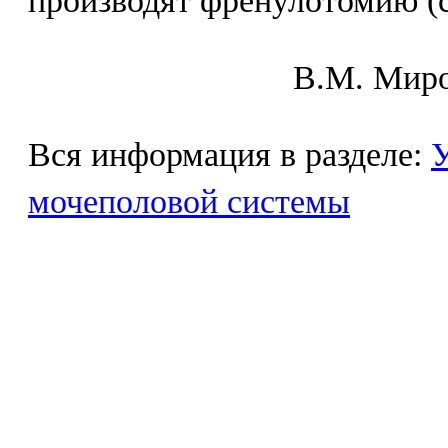
производят френулотомию (с
В.М. Mиpo
Вся информация в разделе:
У
мочеполовой системы