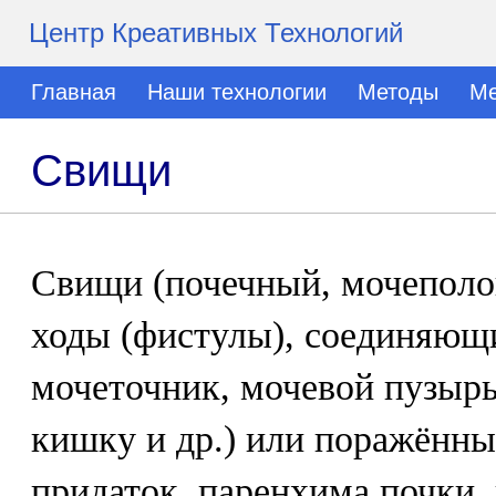
Центр Креативных Технологий
Главная
Наши технологии
Методы
Ме
Свищи
Свищи (почечный, мочеполов
ходы (фистулы), соединяющи
мочеточник, мочевой пузыр
кишку и др.) или поражённый
придаток, паренхима почки, 