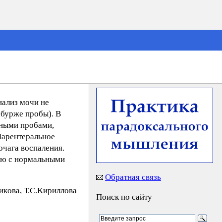
нализ мочи не
мбурже пробы). В
нными пробами,
Парентеральное
очага воспаления.
ию с нормальными
Обратная связь
кoвa, Т.С.Kиpиллoвa
Поиск по сайту