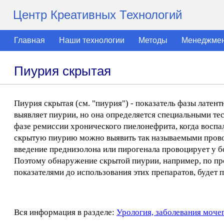
Центр Креативных Технологий
Главная
Наши технологии
Методы
Менеджме
Пиурия скрытая
Пиурия скрытая (см. "пиурия") - показатель фазы латен
выявляет пиурии, но она определяется специальными те
фазе ремиссии хронического пиелонефрита, когда восп
скрытую пиурию можно выявить так называемыми прово
введение преднизолона или пирогенала провоцирует у б
Поэтому обнаружение скрытой пиурии, например, по пр
показателями до использования этих препаратов, будет
Вся информация в разделе:
Урология, заболевания моче