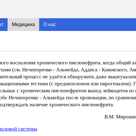
нт
Медицина
О нас
тного воспаления хронического пиелонефрита, когда общий а
стами (см. Нечипоренко - Альмейда, Аддиса - Каковского, А
алительный процесс не удаётся обнаружить даже вышеуказа
кационными тестами (с преднизолоном или пирогеналом). 
ольных с хроническим пиелонефритом выход лейкоцитов из 
обе Нечипоренко - Альмейда после провокации, по сравнен
 подтверждать наличие хронического пиелонефрита.
В.М. Mиpoшни
половой системы