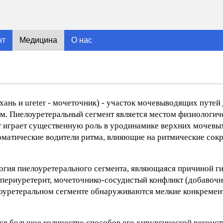
нт
Медицина
О нас
охань и ureter - мочеточник) - участок мочевыводящих путей 
м. Пиелоуретеральный сегмент является местом физиологич
 играет существенную роль в уродинамике верхних мочевых
томатические водители ритма, влияющие на ритмические сок
логия пиелоуретерального сегмента, являющаяся причиной 
периуретерит, мочеточнико-сосудистый конфликт (добавочн
лоуретеральном сегменте обнаруживаются мелкие конкремен
ся большое количество способов его хирургической реконст