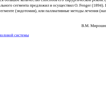
льного сегмента предложил и осуществил О. Fenger (1894).
егменте (эндотомия), или паллиативные методы лечения (на
В.М. Mиpoшни
половой системы