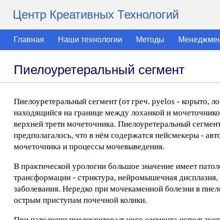
Центр Креативных Технологий
Главная
Наши технологии
Методы
Менеджме
Пиелоуретеральный сегмент
Пиелоуретеральный сегмент (от греч. pyelos - корыто, л
находящийся на границе между лоханкой и мочеточнико
верхней трети мочеточника. Пиелоуретеральный сегмент
предполагалось, что в нём содержатся пейсмекеры - ав
мочеточника и процессы мочевыведения.
В практической урологии большое значение имеет пато
трансформации - стриктура, нейромышечная дисплазия, 
заболевания. Нередко при мочекаменной болезни в пие
острым приступам почечной колики.
При патологии пиелоуретерального сегмента использует