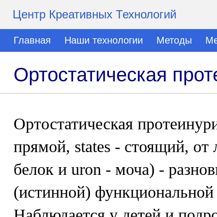
Центр Креативных Технологий
Главная
Наши технологии
Методы
Ме
Ортостатическая прот
Ортостатическая протеинурия 
прямой, states - стоящий, от
белок и uron - моча) - разн
(истинной) функциональной
Наблюдается у детей и подро