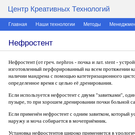
Центр Креативных Технологий
Главная
Наши технологии
Методы
Менеджме
Нефростент
Нефростент (от греч. nephros - почка и лат. stent - устр
изготовленный перфорированный на всем протяжении кат
наличии мандрена с помощью катетеризационного цистос
определенное время с целью её дренирования.
Если используется нефростент с двумя "завитками", оди
пузыре, то при хорошем дренировании почки больной са
Если применён нефростент с одним завитком, который ус
наружу и моча собирается в мочеприёмник.
Установка нефростентов широко применяется в урологи