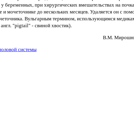
е у беременных, при хирургических вмешательствах на почк
е и мочеточнике до нескольких месяцев. Удаляется он с пом
мочеточника. Вульгарным термином, использующимся медика
гл. "pigtail" - свиной хвостик).
В.М. Mиpoшни
половой системы