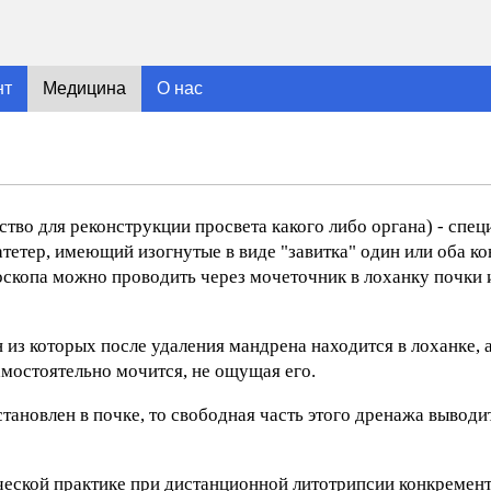
нт
Медицина
О нас
ойство для реконструкции просвета какого либо органа) - спе
етер, имеющий изогнутые в виде "завитка" один или оба ко
копа можно проводить через мочеточник в лоханку почки и
н из которых после удаления мандрена находится в лоханке, 
мостоятельно мочится, не ощущая его.
тановлен в почке, то свободная часть этого дренажа выводи
ческой практике при дистанционной литотрипсии конкремен