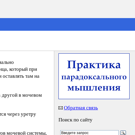
циально
нца, который при
 оставлять там на
а другой в мочевом
Обратная связь
тся через уретру
Поиск по сайту
тов мочевой системы,