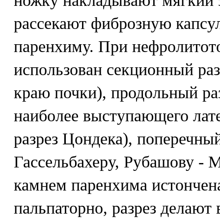
ножку накладывают мягкий 
рассекают фиброзную капсулу
паренхиму. При нефролитот
использован секционный раз
краю почки), продольный раз
наиболее выступающего лате
разрез Цондека), поперечный
Гассельбахеру, Рубашову - 
камнем паренхима истончена
пальпаторно, разрез делают 