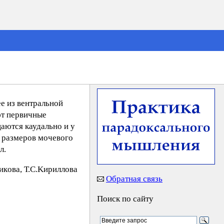
ее из вентральной
ют первичные
аются каудально и у
 размеров мочевого
л.
кoвa, Т.С.Kиpиллoвa
Обратная связь
Поиск по сайту