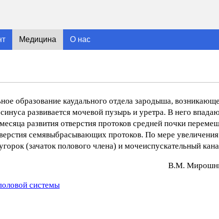
нт
Медицина
О нас
альное образование каудального отдела зародыша, возникающ
 синуса развивается мочевой пузырь и уретра. В него впада
 месяца развития отверстия протоков средней почки перемещ
верстия семявыбрасывающих протоков. По мере увеличения
угорок (зачаток полового члена) и мочеиспускательный кана
В.М. Mиpoшни
половой системы