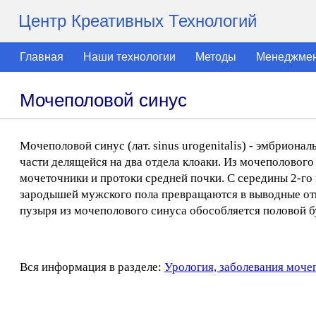
Центр Креативных Технологий
Главная
Наши технологии
Методы
Менеджме
Мочеполовой синус
Мочеполовой синус (лат. sinus urogenitalis) - эмбрион
части делящейся на два отдела клоаки. Из мочеполового
мочеточники и протоки средней почки. С середины 2-го
зародышей мужского пола превращаются в выводные от
пузыря из мочеполового синуса обособляется половой б
Вся информация в разделе:
Урология, заболевания моче