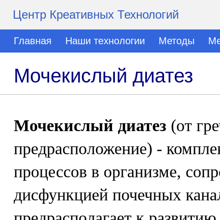
Центр Креативных Технологий
Главная
Наши технологии
Методы
Ме
Мочекислый диатез
Мочекислый диатез
(от греч
предрасположение) - компл
процессов в организме, со
дисфункцией почечных канал
предрасполагает к развитию