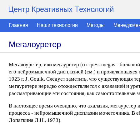
Центр Креативных Технологий
Главная
Наши технологии
Методы
Менеджме
Мегалоуретер
Мегалоуретер, или мегауретер (от греч. megas - большо
его нейромышечной дисплазией (см.) и проявляющаяся 
1923 г. J. Goulk. Следует заметить, что существующая 
мегауретере нередко отождествляется с ахалазией и у
рассматривающие эти состояния, как самостоятельные з
В настоящее время очевидно, что ахалазия, мегауретер 
процесса - нейромышечной дисплазии мочеточника. В её
Лопаткина Л.Н., 1973).