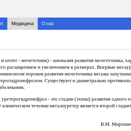
нт
Медицина
О нас
й и ureter - мочеточник) - аномалия развития мочеточника, 
его расширением и увеличением в размерах. Впервые мегаур
терминология пороков развития мочеточника весьма запутанна
ретерогидронефрозом. Существуют и диаметрально противопо
аболевания.
и уретерогидронефроз - это стадии (этапы) развития одного 
 клиническом течении мегалоуретер является второй стадией
В.М. Mиpoшни