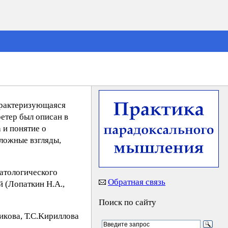
характеризующаяся
етер был описан в
 и понятие о
ложные взгляды,
патологического
Обратная связь
 (Лопаткин Н.А.,
Поиск по сайту
кoвa, Т.С.Kиpиллoвa