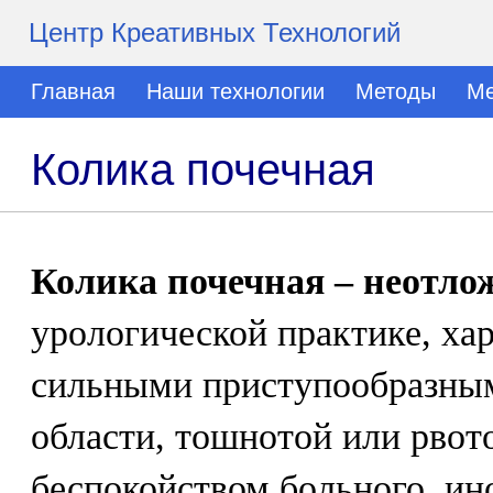
Центр Креативных Технологий
Главная
Наши технологии
Методы
Ме
Колика почечная
Колика почечная – неотло
урологической практике, ха
сильными приступообразным
области, тошнотой или рвот
беспокойством больного, ин