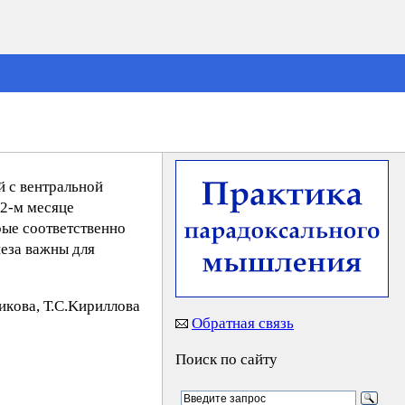
й с вентральной
 2-м месяце
рые соответственно
неза важны для
кoвa, Т.С.Kиpиллoвa
Обратная связь
Поиск по сайту