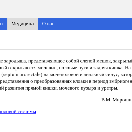
нт
Медицина
О нас
ле зародыша, представляющее собой слепой мешок, закрыты
орый открываются мочевые, половые пути и задняя кишка. На
(septum urorectale) на мочеполовой и анальный синус, кото
редставления о преобразованиях клоаки в период эмбриоге
й развития прямой кишки, мочевого пузыря и уретры.
В.М. Mиpoшни
половой системы