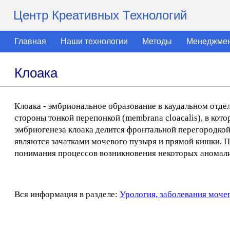
Центр Креативных Технологий
Главная
Наши технологии
Методы
Менеджме
Клоака
Клоака - эмбриональное образование в каудальном отде
стороны тонкой перепонкой (membrana cloacalis), в кот
эмбриогенеза клоака делится фронтальной перегородкой 
являются зачатками мочевого пузыря и прямой кишки. П
понимания процессов возникновения некоторых аномали
Вся информация в разделе:
Урология, заболевания моче