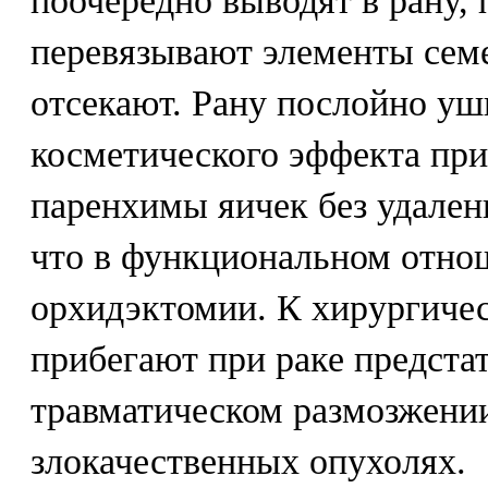
поочередно выводят в рану,
перевязывают элементы семе
отсекают. Рану послойно уш
косметического эффекта пр
паренхимы яичек без удален
что в функциональном отно
орхидэктомии. К хирургичес
прибегают при раке предста
травматическом размозжении
злокачественных опухолях.