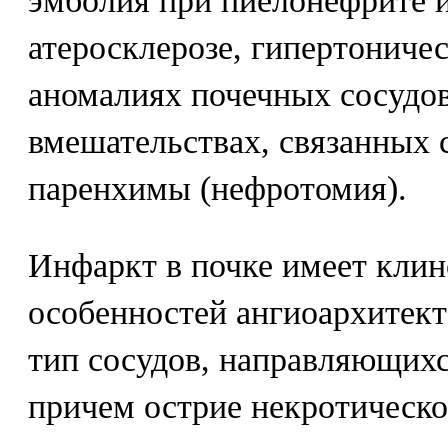
эмболия при пиелонефрите и
атеросклерозе, гипертоничес
аномалиях почечных сосудов
вмешательствах, связанных 
паренхимы (нефротомия).
Инфаркт в почке имеет клин
особенностей ангиоархитек
тип сосудов, направляющихс
причем острие некротическо