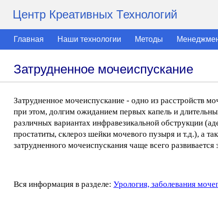
Центр Креативных Технологий
Главная
Наши технологии
Методы
Менеджме
Затрудненное мочеиспускание
Затрудненное мочеиспускание - одно из расстройств мо
при этом, долгим ожиданием первых капель и длительн
различных вариантах инфравезикальной обструкции (аде
простатиты, склероз шейки мочевого пузыря и т.д.), а 
затрудненного мочеиспускания чаще всего развивается з
Вся информация в разделе:
Урология, заболевания моче