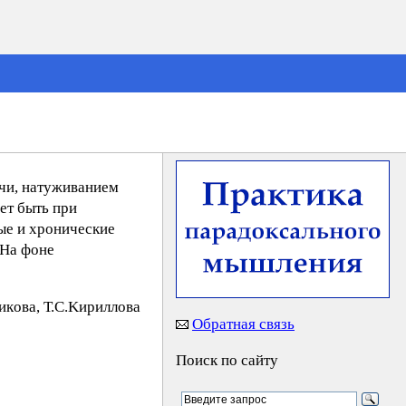
очи, натуживанием
ет быть при
ые и хронические
 На фоне
кoвa, Т.С.Kиpиллoвa
Обратная связь
Поиск по сайту