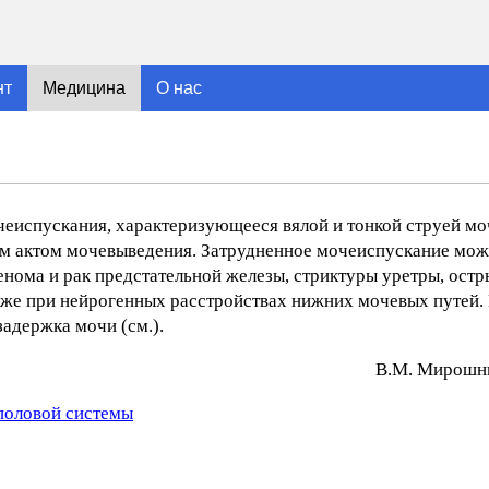
нт
Медицина
О нас
чеиспускания, характеризующееся вялой и тонкой струей м
ым актом мочевыведения. Затрудненное мочеиспускание мож
нома и рак предстательной железы, стриктуры уретры, остр
также при нейрогенных расстройствах нижних мочевых путей.
адержка мочи (см.).
В.М. Mиpoшни
половой системы