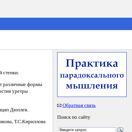
й стенки.
ют различные формы
рстия уретры
Обратная связь
нцип Дюплея.
Поиск по сайту
кoвa, Т.С.Kиpиллoвa