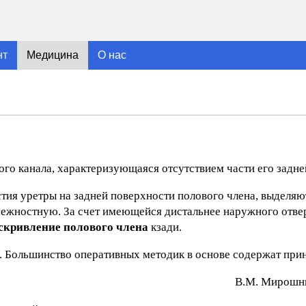
нт
Медицина
О нас
го канала, характеризующаяся отсутствием части его задне
стия уретры на задней поверхности полового члена, выделя
ежностную. За счет имеющейся дистальнее наружного отве
скривление полового члена
кзади.
. Большинство оперативных методик в основе содержат при
В.М. Mиpoшни