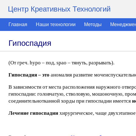
Центр Креативных Технологий
Главная
Наши технологии
Методы
Менеджме
Гипоспадия
(От греч. hypo – под, spao – тянуть, разрывать).
Гипоспадия – это
аномалия развитие мочеиспускательно
В зависимости от места расположения наружного отвер
гипоспадии: головчатую, стволовую, мошоночную, пром
соединительнотканной хорды при гипоспадии имеется
и
Лечение гипоспадии
хирургическое, чаще двухэтапное