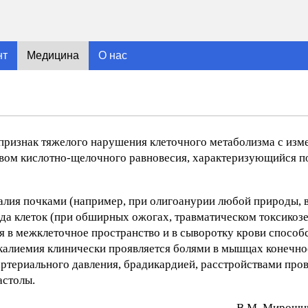
нт
Медицина
О нас
) - признак тяжелого нарушения клеточного метаболизма с из
ством кислотно-щелочного равновесия, характеризующийся 
алия почками (например, при олигоанурии любой природы,
ада клеток (при обширных ожогах, травматическом токсикозе
я в межклеточное пространство и в сыворотку крови способ
ркалиемия клинически проявляется болями в мышцах конечно
ртериального давления, брадикардией, расстройствами про
астолы.
В.М. Mиpoшни