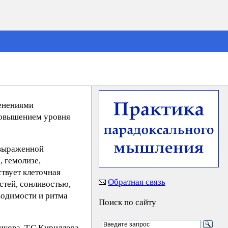
менениями
повышением уровня
 выраженной
, гемолизе,
ствует клеточная
Обратная связь
стей, сонливостью,
водимости и ритма
Поиск по сайту
кoвa, Т.С.Kиpиллoвa