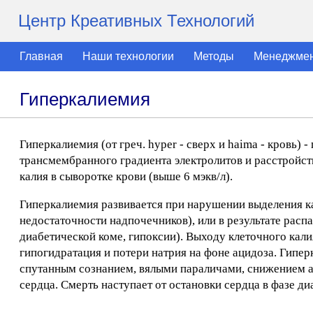
Центр Креативных Технологий
Главная
Наши технологии
Методы
Менеджме
Гиперкалиемия
Гиперкалиемия (от греч. hyper - сверх и haima - кровь
трансмембранного градиента электролитов и расстрой
калия в сыворотке крови (выше 6 мэкв/л).
Гиперкалиемия развивается при нарушении выделения к
недостаточности надпочечников), или в результате расп
диабетической коме, гипоксии). Выходу клеточного кали
гипогидратация и потери натрия на фоне ацидоза. Гипе
спутанным сознанием, вялыми параличами, снижением а
сердца. Смерть наступает от остановки сердца в фазе ди