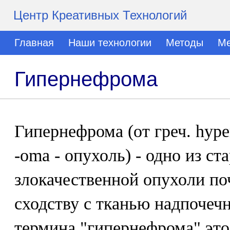
Центр Креативных Технологий
Главная
Наши технологии
Методы
Ме
Гипернефрома
Гипернефрома (от греч. hyper
-оmа - опухоль) - одно из ст
злокачественной опухоли по
сходству с тканью надпочеч
термина "гипернефрома" это