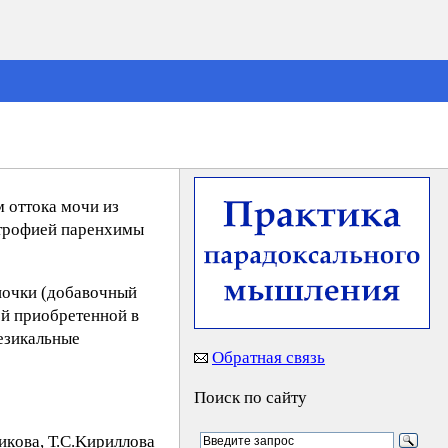
м оттока мочи из
атрофией паренхимы
почки (добавочный
ой приобретенной в
езикальные
Обратная связь
Поиск по сайту
кoвa, Т.С.Kиpиллoвa