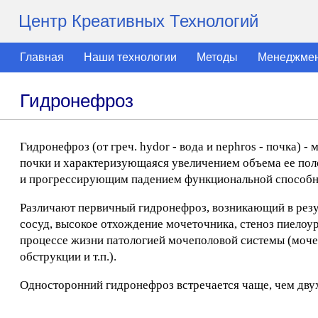
Центр Креативных Технологий
Главная
Наши технологии
Методы
Менеджме
Гидронефроз
Гидронефроз (от греч. hydor - вода и nephros - почка) 
почки и характеризующаяся увеличением объема ее по
и прогрессирующим падением функциональной способно
Различают первичный гидронефроз, возникающий в рез
сосуд, высокое отхождение мочеточника, стеноз пиелоур
процессе жизни патологией мочеполовой системы (моче
обструкции и т.п.).
Односторонний гидронефроз встречается чаще, чем дву