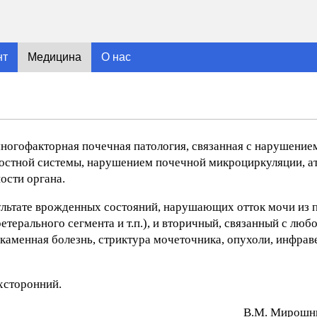
нт
Медицина
О нас
- многофакторная почечная патология, связанная с нарушение
лостной системы, нарушением почечной микроциркуляции, 
сти органа.
ультате врожденных состояний, нарушающих отток мочи из 
етерального сегмента и т.п.), и вторичный, связанный с люб
каменная болезнь, стриктура мочеточника, опухоли, инфрав
хсторонний.
В.М. Mиpoшни