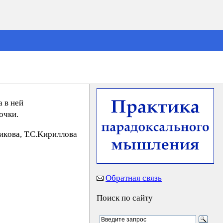
а в ней
очки.
кoвa, Т.С.Kиpиллoвa
Обратная связь
Поиск по сайту