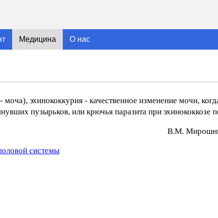
нт
Медицина
О нас
n - моча), эхинококкурия - качественное изменение мочи, когд
нувших пузырьков, или крючья паразита при эхинококкозе п
В.М. Mиpoшни
половой системы