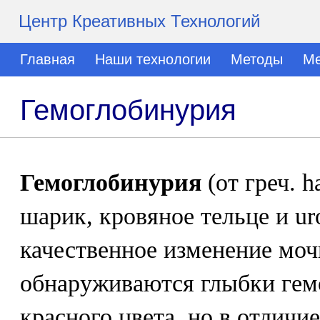
Центр Креативных Технологий
Главная
Наши технологии
Методы
Ме
Гемоглобинурия
Гемоглобинурия
(от греч. h
шарик, кровяное тельце и uro
качественное изменение моч
обнаруживаются глыбки гем
красного цвета, но в отличие