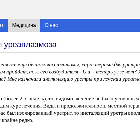
нт
Медицина
О нас
я уреаплазмоза
меня все еще беспокоят симптомы, характерные для уретри
ам пройдет, т. к. его возбудителя - U.u. - теперь уже нет? 
е? Мне назначали инстилляцию уретры при лечении уреапл
 (более 2-х недель), то, видимо, лечение не было успешным,
одим курс лечения. Виды и продолжительность местной тера
Вас был изолированный уретрит, то инсталляций уретры впол
 крайне редко.