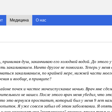
нт
Медицина
О нас
 принимая душ, заканчиваю его холодной водой. До этого у
ть закаливанием. Ничто другое не помогало. Теперь у меня 
аться закаливанием, по крайней мере, нижней части моего
ения и вообще, в принципе?
районе почек и частое мочеиспускание ночью. Врач мне сдел
ительного не нашел. После этого врач меня убедил, что это
, что это вернулся простатит, который был у меня 9 лет наза
попыток. Я уже совсем забыл об этом заболевании. Я опят
, и она назначает мне "комплексное" лечение: прием теплых 