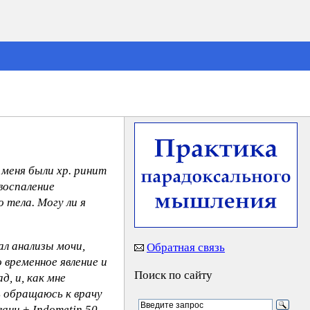
 меня были хр. ринит
воспаление
 тела. Могу ли я
ал анализы мочи,
Обратная связь
 временное явление и
Поиск по сайту
д, и, как мне
ь обращаюсь к врачу
ванн + Indometin 50