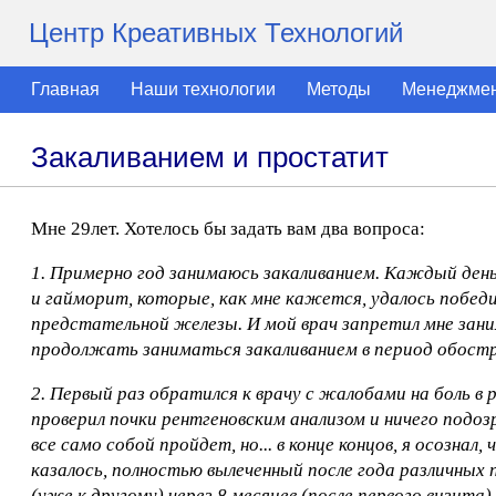
Центр Креативных Технологий
Главная
Наши технологии
Методы
Менеджме
Закаливанием и простатит
Мне 29лет. Хотелось бы задать вам два вопроса:
1. Примерно год занимаюсь закаливанием. Каждый день,
и гайморит, которые, как мне кажется, удалось победи
предстательной железы. И мой врач запретил мне заним
продолжать заниматься закаливанием в период обостр
2. Первый раз обратился к врачу с жалобами на боль в 
проверил почки рентгеновским анализом и ничего подозр
все само собой пройдет, но... в конце концов, я осознал
казалось, полностью вылеченный после года различных 
(уже к другому) через 8 месяцев (после первого визита)