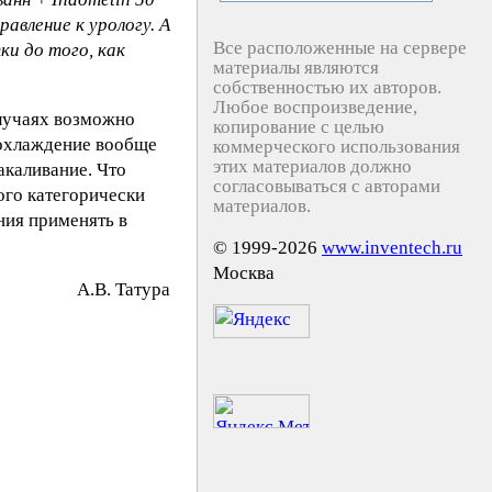
равление к урологу. А
Все расположенные на сервере
и до того, как
материалы являются
собственностью их авторов.
Любое воспроизведение,
случаях возможно
копирование с целью
еохлаждение вообще
коммерческого использования
этих материалов должно
акаливание. Что
согласовываться с авторами
того категорически
материалов.
ния применять в
© 1999-2026
www.inventech.ru
Москва
A.B. Taтypa