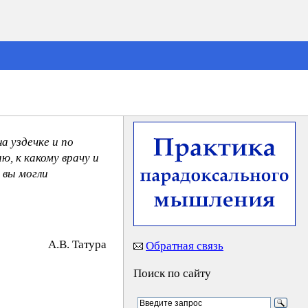
а уздечке и по
ю, к какому врачу и
 вы могли
A.B. Taтypa
Обратная связь
Поиск по сайту