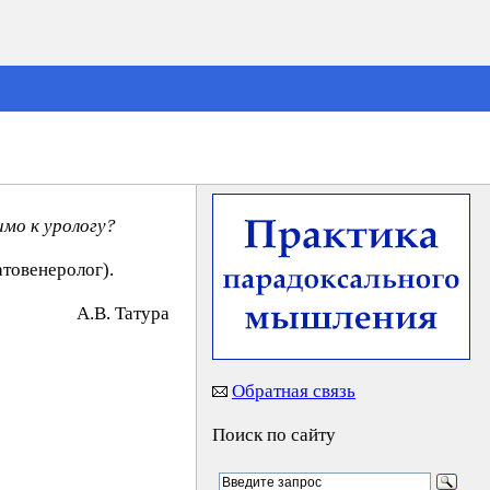
имо к урологу?
атовенеролог).
A.B. Taтypa
Обратная связь
Поиск по сайту