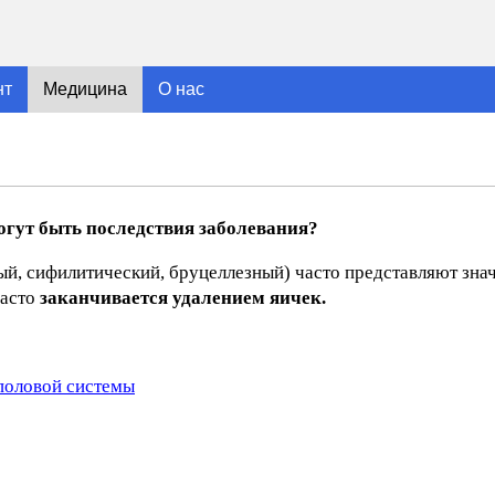
нт
Медицина
О нас
гут быть последствия заболевания?
й, сифилитический, бруцеллезный) часто представляют знач
часто
заканчивается удалением яичек.
половой системы