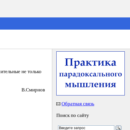
ительные не только
B.Cмиpнoв
Обратная связь
Поиск по сайту