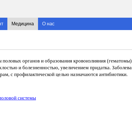
нт
Медицина
О нас
ы половых органов и образования кровоизлияния (гематомы)
хлостью и болезненностью, увеличением придатка. Заболева
рам, с профилактической целью назначаются антибиотики.
половой системы