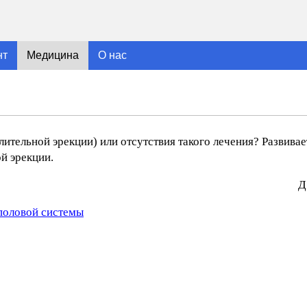
нт
Медицина
О нас
ительной эрекции) или отсутствия такого лечения? Развива
й эрекции.
Д
половой системы