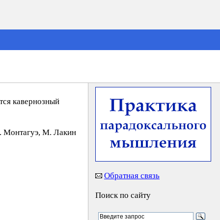
ется кавернозный
. Moнтaгyэ, M. Лaкин
Обратная связь
Поиск по сайту