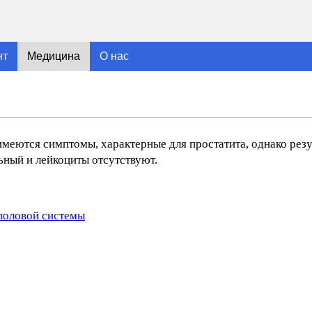
нт
Медицина
О нас
имеются симптомы, характерные для простатита, однако резу
ьный и лейкоциты отсутствуют.
половой системы