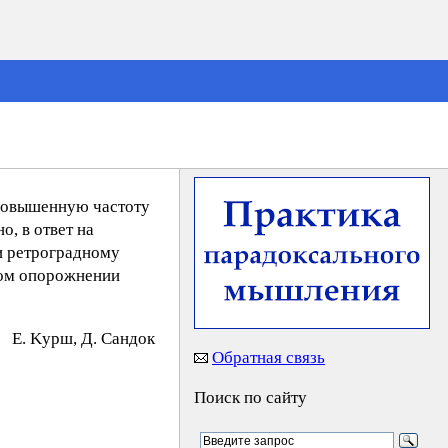
 повышенную частоту
о, в ответ на
и ретроградному
ном опорожнении
E. Kypш, Д. Caндoк
Обратная связь
Поиск по сайту