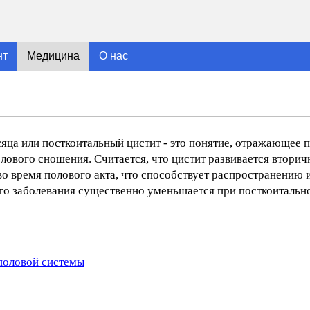
нт
Медицина
О нас
сяца или посткоитальный цистит - это понятие, отражающее
ового сношения. Считается, что цистит развивается вторичн
о время полового акта, что способствует распространению 
ого заболевания существенно уменьшается при посткоиталь
половой системы