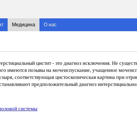
нт
Медицина
О нас
терстициальный цистит - это диагноз исключения. Не сущест
ного имеются позывы на мочеиспускание, учащенное мочеисп
узыря, соответствующая цистоскопическая картина при отр
устанавливают предположительный диагноз интерстициальног
половой системы