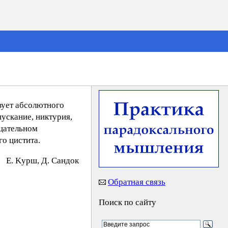
вует абсолютного
ускание, никтурия,
ицательном
о цистита.
E. Kypш, Д. Caндoк
Обратная связь
Поиск по сайту