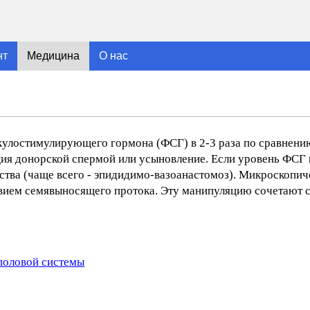
нт
Медицина
О нас
кулостимулирующего гормона (ФСГ) в 2-3 раза по сравнен
ия донорской спермой или усыновление. Если уровень ФСГ
тва (чаще всего - эпидидимо-вазоанастомоз). Микроскопич
твием семявыносящего протока. Эту манипуляцию сочетают 
половой системы