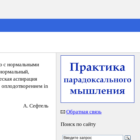
ию с нормальными
 нормальный,
еская аспирация
с оплодотворением in
A. Ceфтeль
Обратная связь
Поиск по сайту