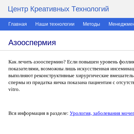
Центр Креативных Технологий
Главная
Наши технологии
Методы
Менеджме
Азооспермия
Как лечить азооспермию? Если повышен уровень фолли
показателями, возможны лишь искусственная инсеминац
выполняют реконструктивные хирургические вмешательс
спермы из придатка яичка показана пациентам с отсутс
vitro.
Вся информация в разделе:
Урология, заболевания моче