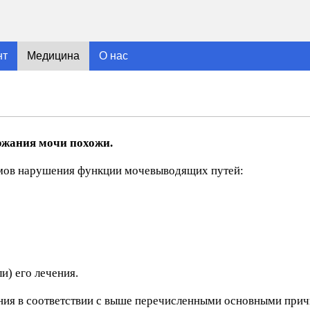
нт
Медицина
О нас
ржания мочи похожи.
омов нарушения функции мочевыводящих путей:
и) его лечения.
ния в соответствии с выше перечисленными основными причи