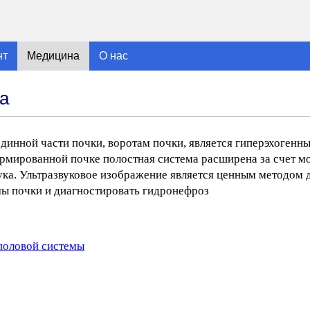
нт
Медицина
О нас
а
инной части почки, воротам почки, является гиперэхогенны
рмированной почке полостная система расширена за счет мо
ука. Ультразвуковое изображение является ценным методом 
ы почки и диагностировать гидронефроз
половой системы